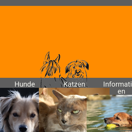
Hunde
Katzen
Informat
en
Verhaltensmedizin
Tierpsychiatrie